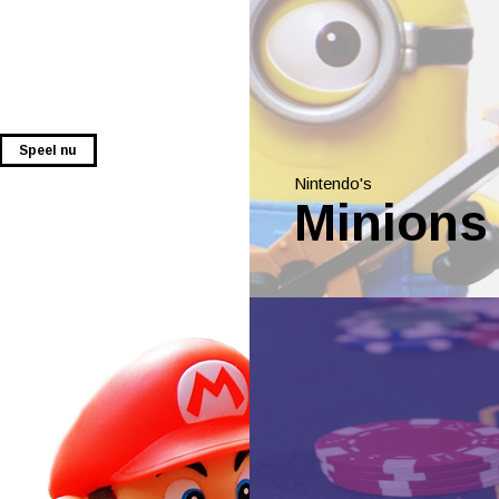
Speel nu
Nintendo's
Minions