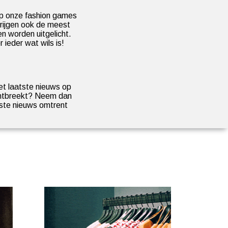
 Op onze fashion games
rijgen ook de meest
n worden uitgelicht.
ieder wat wils is!
et laatste nieuws op
 ontbreekt? Neem dan
este nieuws omtrent