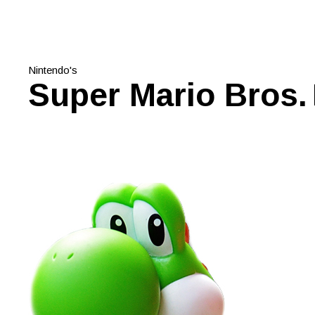
Nintendo's
Super Mario Bros.